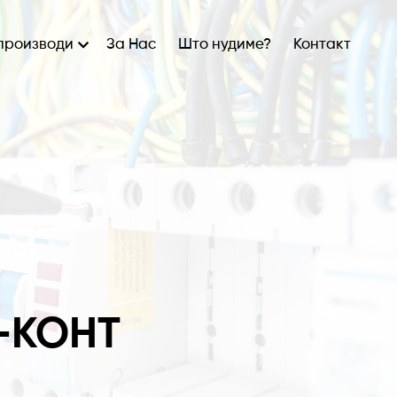
производи
За Нас
Што нудиме?
Контакт
-КОНТ