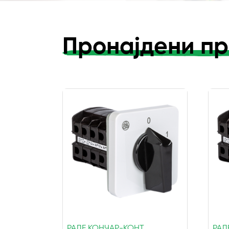
Пронајдени пр
РАДЕ КОНЧАР-КОНТ
РАД