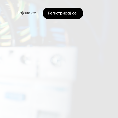
Најави се
Регистрирај се