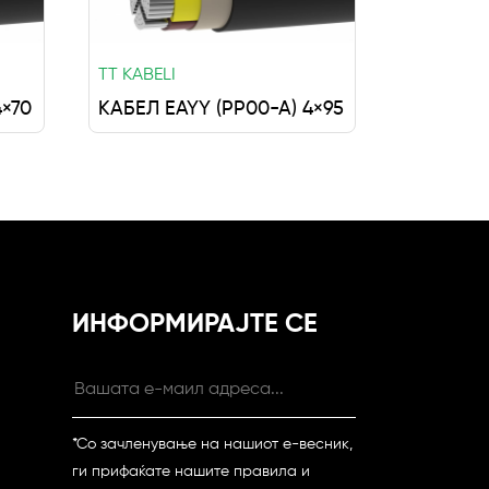
TT KABELI
4×70
КАБЕЛ EAYY (PP00-A) 4×95
ИНФОРМИРАЈТЕ СЕ
*Со зачленување на нашиот е-весник,
ги прифаќате нашите правила и