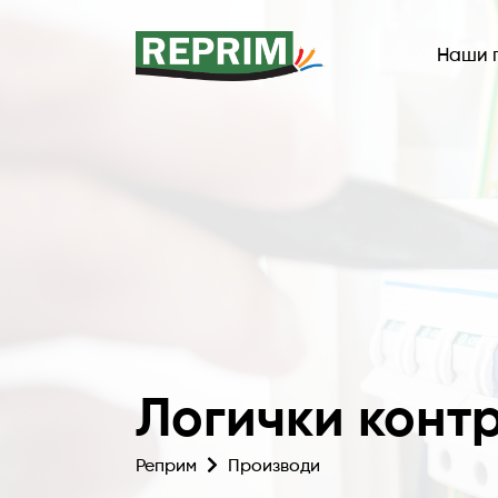
Наши 
Логички конт
Реприм
Производи