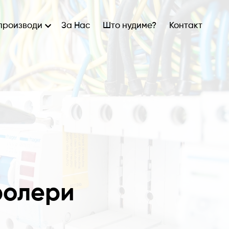
производи
За Нас
Што нудиме?
Контакт
ролери